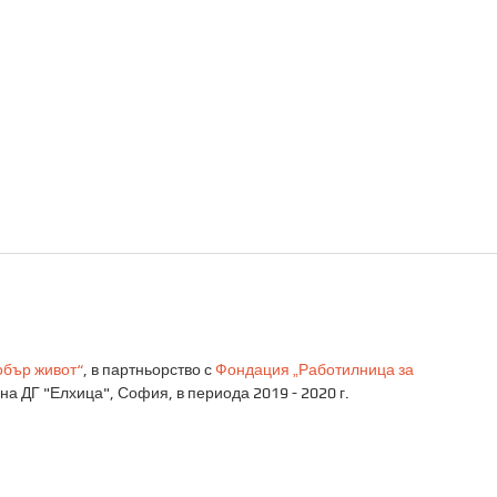
добър живот“
, в партньорство с
Фондация „Работилница за
на ДГ "Елхица", София, в периода 2019 - 2020 г.