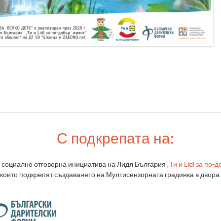
С подкрепата на:
а социално отговорна инициатива на Лидл България
„Ти и Lidl за по-
 които подкрепят създаването на Мултисензорната градинка в двора 