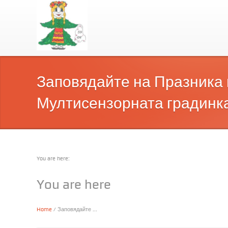
Заповядайте на Празника 
Мултисензорната градинка 
You are here:
You are here
Home
/ Заповядайте ...