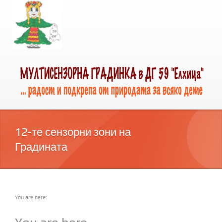
12-те сензорни зони на
Градината
You are here: